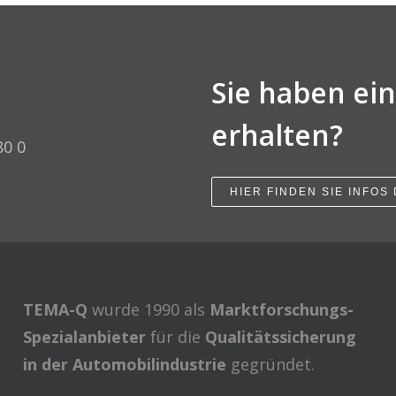
Sie haben ei
erhalten?
80 0
HIER FINDEN SIE INFOS
TEMA-Q
wurde 1990 als
Marktforschungs-
Spezialanbieter
für die
Qualitätssicherung
in der Automobilindustrie
gegründet.