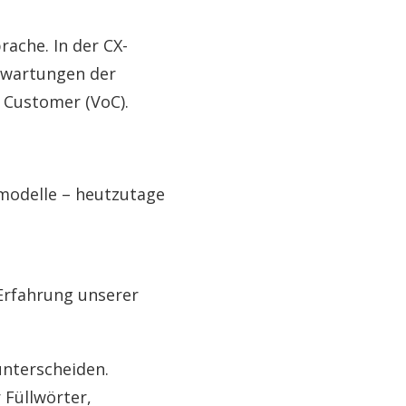
ache. In der CX-
Erwartungen der
f Customer (VoC).
modelle – heutzutage
Erfahrung unserer
unterscheiden.
 Füllwörter,