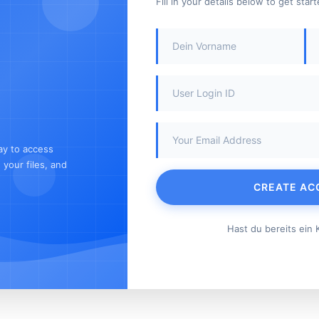
Fill in your details below to get sta
ay to access
your files, and
CREATE AC
Hast du bereits ein