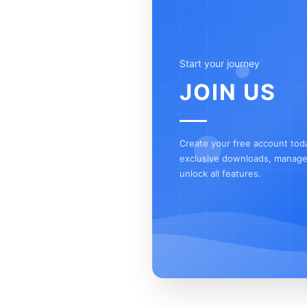
Start your journey
JOIN US
Create your free account tod
exclusive downloads, manage 
unlock all features.