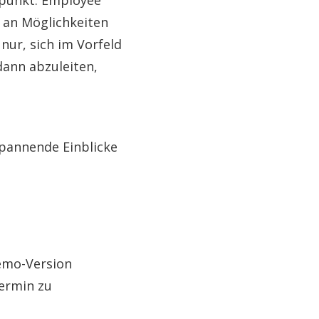
itpunkt. Employee
l an Möglichkeiten
 nur, sich im Vorfeld
ann abzuleiten,
pannende Einblicke
Demo-Version
ermin zu