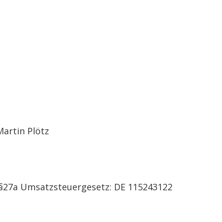
Martin Plötz
§27a Umsatzsteuergesetz: DE 115243122