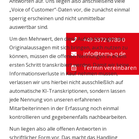
Antworten auf. Uns liegen also anschließend viele
„Voice of Customer“-Daten vor, die zunächst einmal
sperrig erscheinen und nicht unmittelbar
auswertbar sind.
Um den Mehrwert, den diese Aufzeichnungen der
+49 5372 9780 0
Originalaussagen mit sich bringen, auch nutzen zu
info@tema-q.de
können, müssen die offenen Nennungen in einem
ersten Schritt transkribiert werden. Damit wir keine
Termin vereinbaren
Informationsverluste in Kauf nehmen müssen,
verlassen wir uns hierbei nicht ausschließlich auf
automatische KI-Transkriptionen, sondern lassen
jede Nennung von unseren erfahrenen
Mitarbeiterinnen in der Erfassung noch einmal
kontrollieren und gegebenenfalls nachbearbeiten.
Nun liegen also alle offenen Antworten in
schriftlicher Form vor. Das macht das Handling