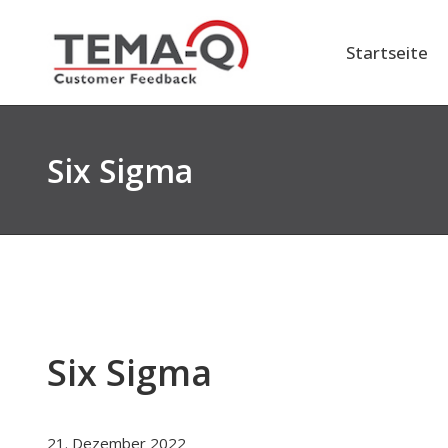
Zum
Inhalt
Startseite
springen
Six Sigma
Six Sigma
21. Dezember 2022