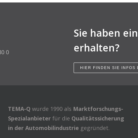
Sie haben ei
erhalten?
80 0
HIER FINDEN SIE INFOS
TEMA-Q
wurde 1990 als
Marktforschungs-
Spezialanbieter
für die
Qualitätssicherung
in der Automobilindustrie
gegründet.