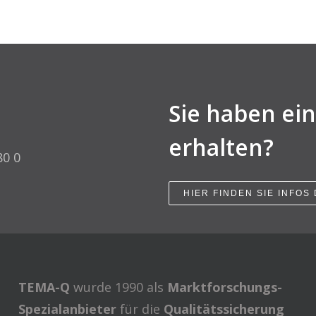
Sie haben ei
erhalten?
80 0
HIER FINDEN SIE INFOS
TEMA-Q
wurde 1990 als
Marktforschungs-
Spezialanbieter
für die
Qualitätssicherung