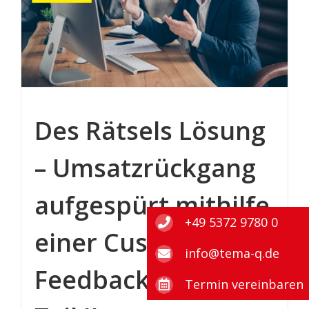
Des Rätsels Lösung
– Umsatzrückgang
aufgespürt mithilfe
+49 5372 9780 0
einer Customer
info@tema-q.de
Feedback Studie –
Termin vereinbaren